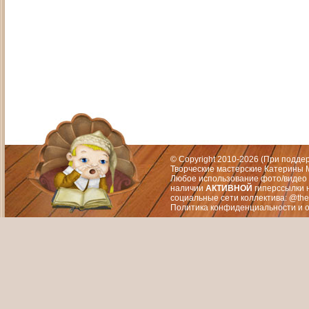
Адрес: Москва, СЗАО (Митино) ул. М
Художественный руководитель те
© Copyright 2010-2026 (При подд
Творческие мастерские Катерины М
Любое использование фото/видео 
наличии
АКТИВНОЙ
гиперссылки 
социальные сети коллектива: @the
Политика конфиденциальности
и