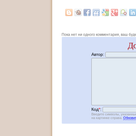
Пока нет ни одного комментария, ваш буд
До
Автор:
Код
*
:
Введите символы, указанны
на картинке справа.
Обновит