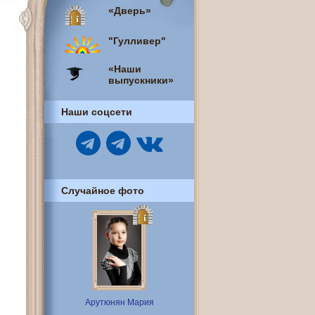
«Дверь»
"Гулливер"
«Наши
выпускники»
Наши соцсети
Случайное фото
Арутюнян Мария