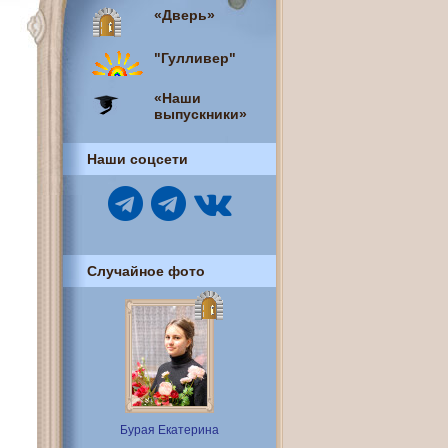
«Дверь»
"Гулливер"
«Наши
выпускники»
Наши соцсети
Случайное фото
Бурая Екатерина