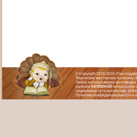
Адрес: Москва, СЗАО (Митино) ул. М
Художественный руководитель те
© Copyright 2010-2026 (При подд
Творческие мастерские Катерины М
Любое использование фото/видео 
наличии
АКТИВНОЙ
гиперссылки 
социальные сети коллектива: @the
Политика конфиденциальности
и