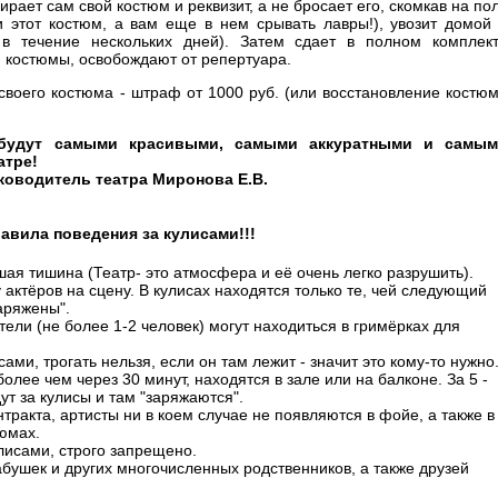
ирает сам свой костюм и реквизит, а не бросает его, скомкав на по
и этот костюм, а вам еще в нем срывать лавры!), увозит домой
в течение нескольких дней). Затем сдает в полном комплек
я костюмы, освобождают от репертуара.
 своего костюма - штраф от 1000 руб. (или восстановление костю
и будут самыми красивыми, самыми аккуратными и самы
атре!
ководитель театра Миронова Е.В.
авила поведения за кулисами!!!
ая тишина (Театр- это атмосфера и её очень легко разрушить).
 актёров на сцену. В кулисах находятся только те, чей следующий
аряжены".
ители (не более 1-2 человек) могут находиться в гримёрках для
сами, трогать нельзя, если он там лежит - значит это кому-то нужно
более чем через 30 минут, находятся в зале или на балконе. За 5 -
ут за кулисы и там "заряжаются".
нтракта, артисты ни в коем случае не появляются в фойе, а также в
юмах.
кулисами, строго запрещено.
 бабушек и других многочисленных родственников, а также друзей