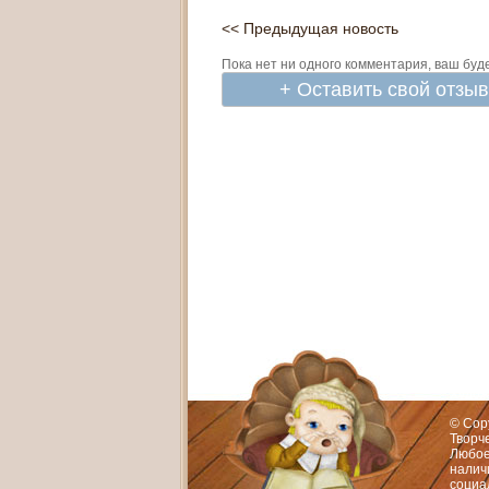
<< Предыдущая новость
Пока нет ни одного комментария, ваш буд
+ Оставить свой отзы
Адрес:
Худож
© Cop
Творч
Любое
нали
социа