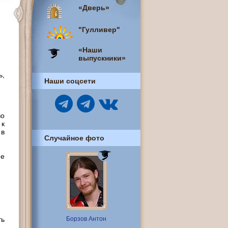
«Дверь»
"Гулливер"
«Наши
выпускники»
ь,
Наши соцсети
во
 к
 в
Случайное фото
не
ть
Борзов Антон