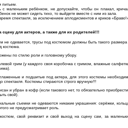
и питьем.
 с маленьким ребёнком, не допускайте, чтобы он плакал, крича
бенок не может сидеть тихо, то выйдете вместе с ним из зала.
время спектакля, за исключением аплодисментов и криков «Браво!»
 сцену для актеров, а также для их родителей!!!
юм не одевается, трусы под костюмом должны быть такого размера
д костюма.
ожены по стилю роли и головному убору.
олевой грим (у каждого своя коробочка с гримом, влажные салфетк
рима).
тглаженные и подшитые под актера, для этого костюмы необходи
до спектакля. Костюмы стираются строго вручную!!!
сан и убран в кофр (если такового нет, то обязательно приобрести
ыть свой).
ональные съемки не одеваются никакие украшения: серёжки, кольц
и этого не предусматривает роль.
 костюм, свой реквизит и свой выход на сцену сам, за маленьк