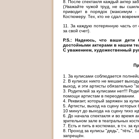
8. После спектакля каждый актер заб
(Уважайте чужой труд, не вы сшил
приводит в порядок (максимум - 
Костюмеру. Тех, кто не сдал воврем
11. За каждую потерянную часть от
за свой счет).
P.S.: Надеюсь, что ваши дет
достойными актерами в нашем те
С уважением, художественный ру
Пр
1. За кулисами соблюдается полнейш
2. В кулисах никто не мешает выходу
выход, и эти артисты обязательно "з
3. Родителей за кулисами нет!!! Род
помощи артистам в переодевании.
4. Реквизит, который заряжен за кули
5. Артисты, выход на сцену которых 
10 минут до выхода на сцену тихо ид
6. До начала спектакля и во время а
зрительном зале в театральных кост
7. Есть и пить в костюмах, в т.ч. за 
8. Проход за кулисы "дядь", "тёть",
запрещён.