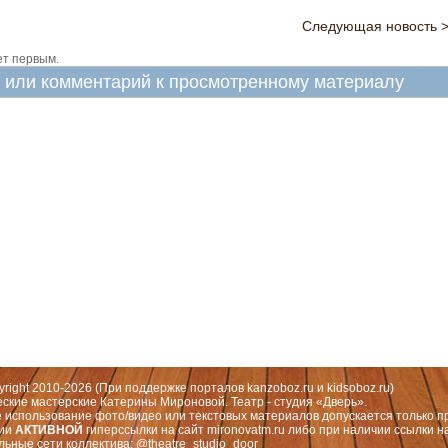
Следующая новость 
ет первым.
в или комментарий к просмотренному материалу
 Москва, СЗАО (Митино) ул. Митинская ул., д.31,к.1
ественный руководитель театра: Миронова Екатерина Валерьевна
yright 2010-2026 (При поддержке порталов
kanzoboz.ru
и
kidsoboz.ru
)
еские мастерские Катерины Мироновой. Театр - студия «Дверь».
 использование фото/видео или текстовых материалов допускается только п
чии
АКТИВНОЙ
гиперссылки на сайт
mironovatm.ru
либо при наличии ссылки н
льные сети коллектива: @theatre_studio_door