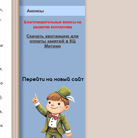
л,
Анонсы
.
Благотворительные взносы на
развитие коллектива
Скачать квитанцию для
оплаты занятий в КЦ
 и
Митино
и,
мо
).
а,
их