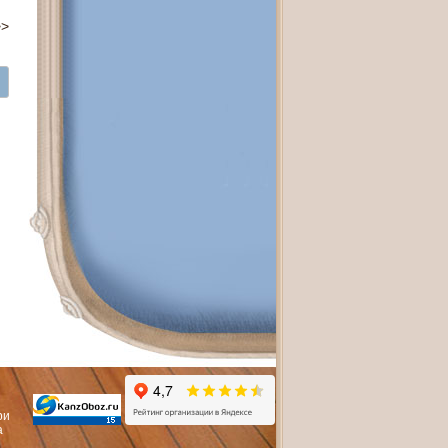
>>
ри
а