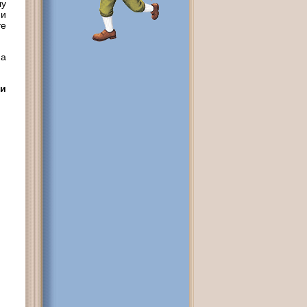
лу
 и
те
ма
ми
.