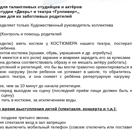
для
талантливых
студийцев
и
актёров
студии «Дверь» и театра «Гулливер»,
,
кже
для
их
заботливых
родителей
еделяет только Художественный руководитель коллектива
(Контроль и помощь родителей
неделю) взять костюм у КОСТЮМЕРА нашего театра, постират
ребенка.
нтов костюма (кушаки, обувь, украшения и др. атрибуты).
й имеется в его роли) заранее и вовремя зарядить его за кулисами.
на должна соответствовать образу и не мешать актёру работать).
уплений и репетиций, что бы вы могли грамотно ориентироваться 
ою нагрузку (если ребенок не успевает в школе, то обратитесь
шего театра, и она снимет с ребёнка репертуарную нагрузку
ее, чем за 10 минут до начала репетиции.
ь перед выходом на сцену (последний приём пищи должен быть 
 сцену).
и пить в костюме, за исключением воды.
 время выступления детей (спектакля, концерта и т.д.):
 позднее третьего звонка.
я спектакля вход в зал запрещен.
мо выключить мобильный телефон (совсем отключить или постави