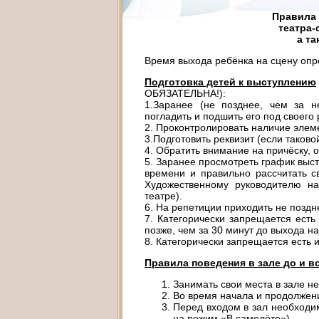
Правила
театра-
а
та
Время выхода ребёнка на сцену опр
Подготовка детей к выступлению
ОБЯЗАТЕЛЬНА!):
1.Заранее (не позднее, чем за 
погладить и подшить его под своего 
2. Проконтролировать наличие элеме
3.Подготовить реквизит (если таково
4. Обратить внимание на причёску, о
5. Заранее просмотреть график выст
времени и правильно рассчитать св
Художественному руководителю на
театре).
6. На репетиции приходить не поздн
7. Категорически запрещается ест
позже, чем за 30 минут до выхода на
8. Категорически запрещается есть 
Правила поведения в зале до и во
Занимать свои места в зале не
Во время начала и продолжени
Перед входом в зал необходи
на режим «В самолёте»).