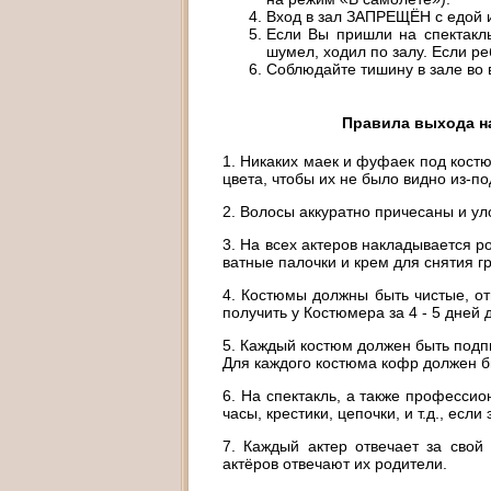
Вход в зал ЗАПРЕЩЁН с едой 
Если Вы пришли на спектакль
шумел, ходил по залу. Если ре
Соблюдайте тишину в зале во 
Правила выхода на
1. Никаких маек и фуфаек под кост
цвета, чтобы их не было видно из-по
2. Волосы аккуратно причесаны и ул
3. На всех актеров накладывается р
ватные палочки и крем для снятия г
4. Костюмы должны быть чистые, о
получить у Костюмера за 4 - 5 дней 
5. Каждый костюм должен быть подпи
Для каждого костюма кофр должен б
6. На спектакль, а также професси
часы, крестики, цепочки, и т.д., есл
7. Каждый актер отвечает за свой
актёров отвечают их родители.