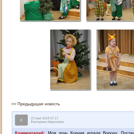
<< Предыдущая новость
+
/
0
23 мая 2018 07:17
0
Екатерина Кириллова
–
/
0
Комментарий:
Моя дочь Ксения играла Ворону. Постан