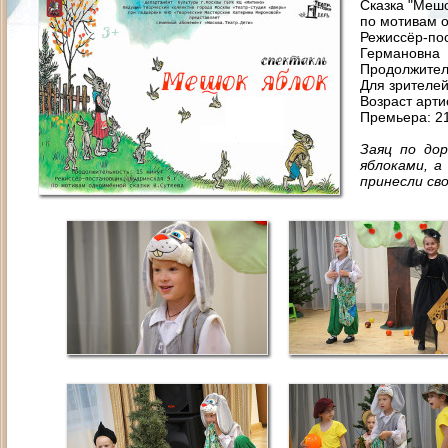
Сказка "Мешо
по мотивам 
Режиссёр-
Германовна
Продолжител
Для зрителей
Возраст артис
Премьера: 2
Заяц по до
яблоками, а
принесли св