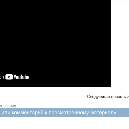
Следующая новость 
ет первым.
в или комментарий к просмотренному материалу