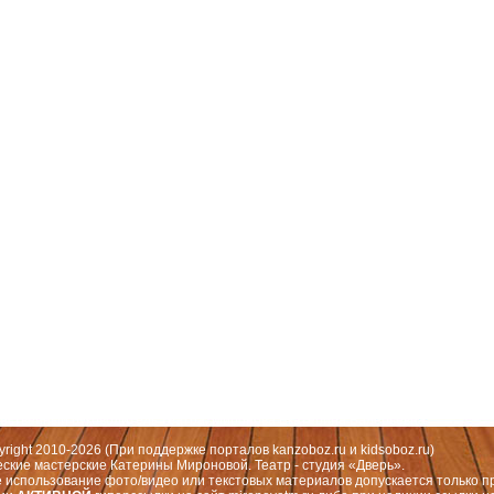
 Москва, СЗАО (Митино) ул. Митинская ул., д.31,к.1
ественный руководитель театра: Миронова Екатерина Валерьевна
yright 2010-2026 (При поддержке порталов
kanzoboz.ru
и
kidsoboz.ru
)
еские мастерские Катерины Мироновой. Театр - студия «Дверь».
 использование фото/видео или текстовых материалов допускается только п