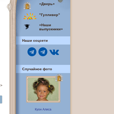
«Дверь»
"Гулливер"
«Наши
выпускники»
Наши соцсети
Случайное фото
>>
Куон Алиса