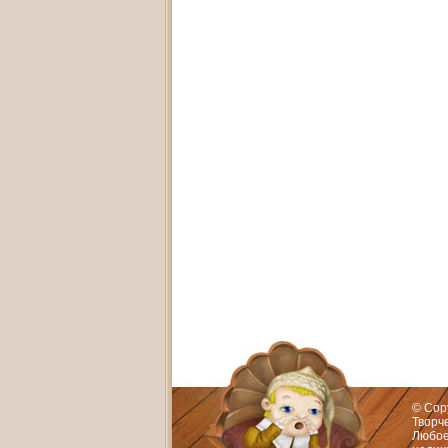
Адрес:
Худож
© Cop
Творч
Любое