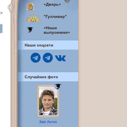
«Дверь»
>>
"Гулливер"
«Наши
выпускники»
Наши соцсети
Случайное фото
Закс Антон