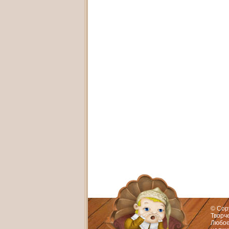
Адрес:
Худож
© Cop
Творч
Любое