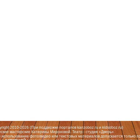
 Москва, СЗАО (Митино) ул. Митинская ул., д.31,к.1
ественный руководитель театра: Миронова Екатерина Валерьевна
yright 2010-2026 (При поддержке порталов
kanzoboz.ru
и
kidsoboz.ru
)
еские мастерские Катерины Мироновой. Театр - студия «Дверь».
 использование фото/видео или текстовых материалов допускается только п