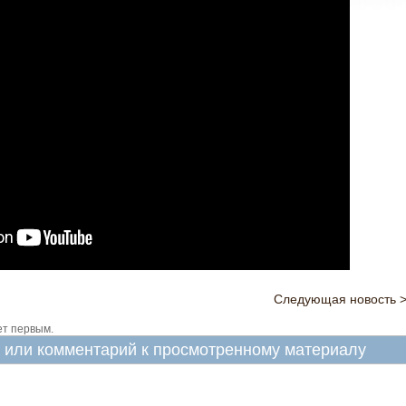
Следующая новость 
ет первым.
в или комментарий к просмотренному материалу