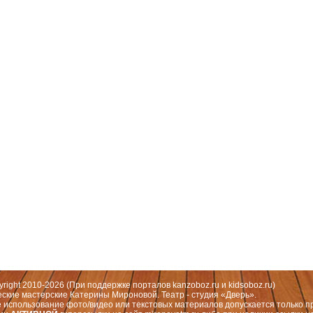
 Москва, СЗАО (Митино) ул. Митинская ул., д.31,к.1
ественный руководитель театра: Миронова Екатерина Валерьевна
yright 2010-2026 (При поддержке порталов
kanzoboz.ru
и
kidsoboz.ru
)
еские мастерские Катерины Мироновой. Театр - студия «Дверь».
 использование фото/видео или текстовых материалов допускается только п