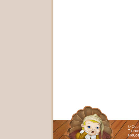
Адрес:
Худож
© Cop
Творч
Любое