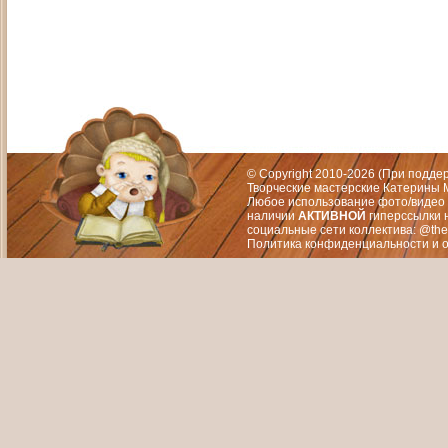
Адрес: Москва, СЗАО (Митино) ул. М
Художественный руководитель те
© Copyright 2010-2026 (При подд
Творческие мастерские Катерины М
Любое использование фото/видео 
наличии
АКТИВНОЙ
гиперссылки 
социальные сети коллектива: @the
Политика конфиденциальности
и