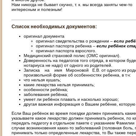
Нам никогда не бывает скучно, т. к. мы всегда заняты чем-то
интересным и полезным!
Список необходимых документов:
оригинал документа
оригинал свидетельства о рождении –
если ребё
оригинал паспорта ребенка –
если ребёнок ста
оригинал паспорта взрослого.
Медицинский страховой полис (ОМС оригинал).
Доверенность на педагогов того отряда, в котором буд
нотариуса не надо) от одного из родителей.
Записка на имя Мироновой Е.В. от одного из родит
произвольной форме об особенностях ребенка, в т.ч:
что нельзя кушать;
какие лекарства нельзя принимать;
особенности ребёнка;
заболевания ребёнка;
умеет ли ребёнок плавать и насколько хорошо;
другая важная информация о Вашем ребёнке, которую 
Если Ваш ребёнок во время поездки должен принимать какие-
указываете какое лекарство должен принимать ребенок, по ка
передать педагогу в отдельном пакете с указанием Фамилии 
случае возникновения каких-то заболеваний (головная боль, 
принимать только определенные лекарства, то Вы также пере