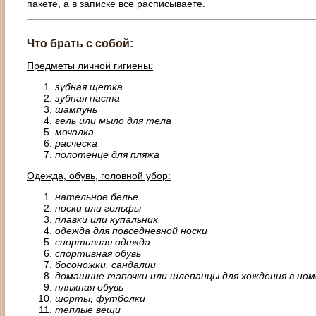
пакете, а в записке все расписываете.
Что брать с собой:
Предметы личной гигиены
:
зубная щетка
зубная паста
шампунь
гель или мыло для тела
мочалка
расческа
полотенце для пляжа
Одежда, обувь, головной убор:
нательное белье
носки или гольфы
плавки или купальник
одежда для повседневной носки
спортивная одежда
спортивная обувь
босоножки, сандалии
домашние тапочки или шлепанцы для хождения в но
пляжная обувь
шорты, футболки
теплые вещи