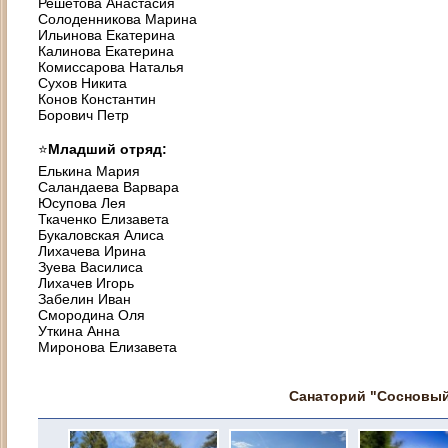
Решетова Анастасия
Солоденникова Марина
Ильинова Екатерина
Калинова Екатерина
Комиссарова Наталья
Сухов Никита
Конов Константин
Борович Петр
⭐️
Младший отряд:
Елькина Мария
Саландаева Варвара
Юсупова Лея
Ткаченко Елизавета
Букаловская Алиса
Лихачева Ирина
Зуева Василиса
Лихачев Игорь
Забелин Иван
Смородина Оля
Уткина Анна
Миронова Елизавета
Санаторий "Сосновый