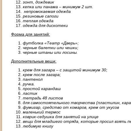
зонт, дождевик
кепка или панама – минимум 2 шт.
непромокаемая одежда
резиновые сапоги
теплая одежда
одежда для дискотеки
Форма для занятий:
футболка «Театр «Дверь»;
черные балетки или чешки;
черные штаны или лосины.
Дополнительные вещи:
крем для загара – с защитой минимум 30;
крем после загара;
пантенол
ручка.
простой карандаш
ластик
тетрадь 48 листов
для самостоятельного творчества (пластилин, кара
фумигар, средство от комаров, крем от укусов
маленький термос
коврик-седушка для занятий на улице
вещи для младшего отряда, которые просил взять п
любимую книгу