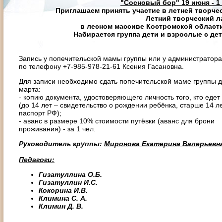
"Сосновый бор" 19 июня - 1 
Приглашаем принять участие в летней творче
Летний творческий л
в лесном массиве Костромской области
Набирается группа дети и взрослые с дет
Запись у попечительской мамы группы или у администратора
по телефону +7-985-978-21-61 Ксения Гасановна.
Для записи необходимо сдать попечительской маме группы д
марта:
- копию документа, удостоверяющего личность того, кто едет
(до 14 лет – свидетельство о рождении ребёнка, старше 14 л
паспорт РФ);
- аванс в размере 10% стоимости путёвки (аванс для брони
проживания) - за 1 чел.
Руководитель группы:
Миронова Екатерина Валерьевн
Педагоги:
Гизатуллина О.Б.
Гизатуллин И.С.
Кокорина И.В.
Климина С. А.
Климин Д. В.