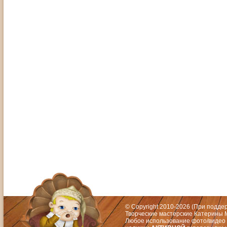
Адрес: Москва, СЗАО (Митино) ул. М
Художественный руководитель те
© Copyright 2010-2026 (При подд
Творческие мастерские Катерины М
Любое использование фото/видео 