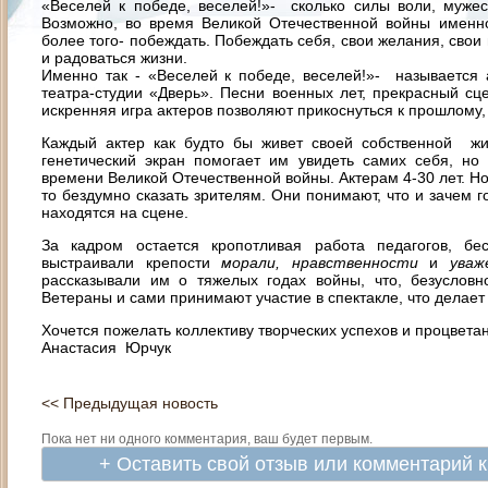
«Веселей к победе, веселей!»- сколько силы воли, мужес
Возможно, во время Великой Отечественной войны именн
более того- побеждать. Побеждать себя, свои желания, свои
и радоваться жизни.
Именно так - «Веселей к победе, веселей!»- называется 
театра-студии «Дверь». Песни военных лет, прекрасный сц
искренняя игра актеров позволяют прикоснуться к прошлому
Каждый актер как будто бы живет своей собственной жи
генетический экран помогает им увидеть самих себя, но
времени Великой Отечественной войны. Актерам 4-30 лет. Но
то бездумно сказать зрителям. Они понимают, что и зачем г
находятся на сцене.
За кадром остается кропотливая работа педагогов, бе
выстраивали крепости
морали, нравственности
и
уваже
рассказывали им о тяжелых годах войны, что, безусловн
Ветераны и сами принимают участие в спектакле, что делае
Хочется пожелать коллективу творческих успехов и процветан
Анастасия Юрчук
<< Предыдущая новость
Пока нет ни одного комментария, ваш будет первым.
+ Оставить свой отзыв или комментарий 