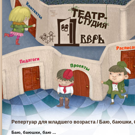
Репертуар для младшего возраста
/
Баю, баюшки, б
Баю, баюшки, баю ...