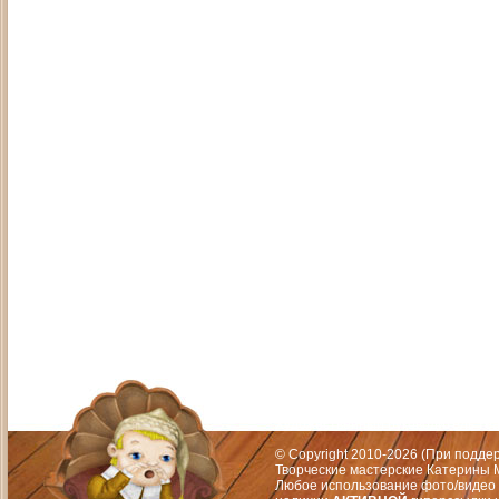
Адрес: Москва, СЗАО (Митино) ул. М
Художественный руководитель те
© Copyright 2010-2026 (При подд
Творческие мастерские Катерины М
Любое использование фото/видео 