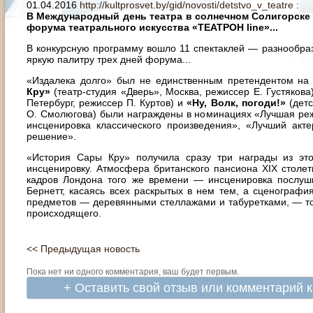
01.04.2016
http://kultprosvet.by/gid/novosti/detstvo_v_teatre
:
В Международный день театра в солнечном Солигорске
форума театрального искусства «ТЕАТРОН line»...
В конкурсную программу вошло 11 спектаклей — разнообраз
яркую палитру трех дней форума...
«Издалека долго» был не единственным претендентом на 
Кру»
(театр-студия «Дверь», Москва, режиссер Е. Густякова
Петербург, режиссер П. Куртов) и
«Ну, Волк, погоди!»
(детс
О. Смолюгова) были награждены в номинациях «Лучшая ре
инсценировка классического произведения», «Лучший акт
решение».
«История Сары Кру» получила сразу три награды из это
инсценировку. Атмосфера британского пансиона XIX столе
кадров Лондона того же времени — инсценировка послу
Бернетт, касаясь всех раскрытых в нем тем, а сценограф
предметов — деревянными стеллажами и табуретками, — то
происходящего.
<< Предыдущая новость
Пока нет ни одного комментария, ваш будет первым.
+ Оставить свой отзыв или комментарий 