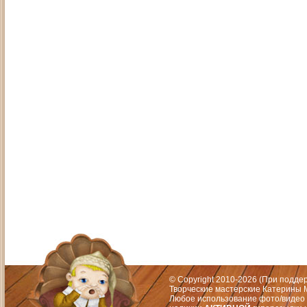
Адрес: Москва, СЗАО (Митино) ул. М
Художественный руководитель те
© Copyright 2010-2026 (При подд
Творческие мастерские Катерины М
Любое использование фото/видео 