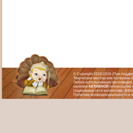
Адрес: Москва, СЗАО (Митино) ул. М
Художественный руководитель те
© Copyright 2010-2026 (При подд
Творческие мастерские Катерины М
Любое использование фото/видео 
наличии
АКТИВНОЙ
гиперссылки 
социальные сети коллектива: @the
Политика конфиденциальности
и