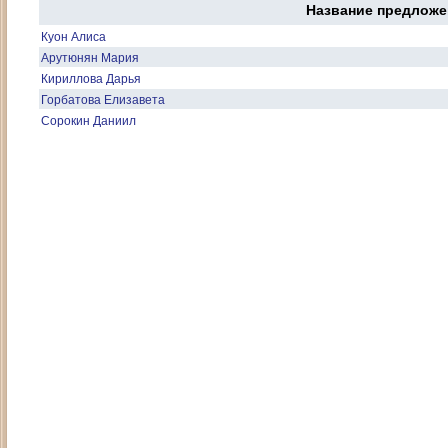
Название предложе
Куон Алиса
Арутюнян Мария
Кириллова Дарья
Горбатова Елизавета
Сорокин Даниил