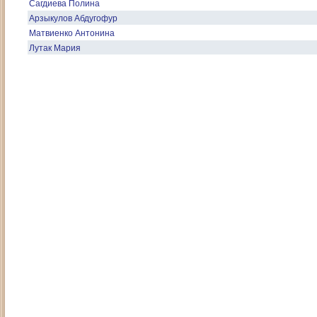
Сагдиева Полина
Арзыкулов Абдугофур
Матвиенко Антонина
Лутак Мария