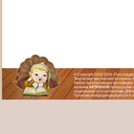
Адрес: Москва, СЗАО (Митино) ул. М
Художественный руководитель те
© Copyright 2010-2026 (При подд
Творческие мастерские Катерины М
Любое использование фото/видео 
наличии
АКТИВНОЙ
гиперссылки 
социальные сети коллектива: @the
Политика конфиденциальности
и