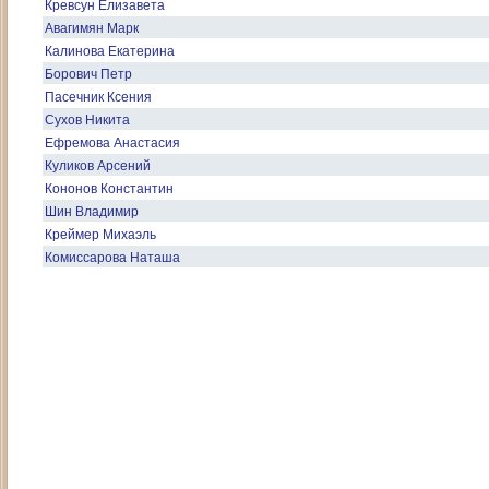
Кревсун Елизавета
Авагимян Марк
Калинова Екатерина
Борович Петр
Пасечник Ксения
Сухов Никита
Ефремова Анастасия
Куликов Арсений
Кононов Константин
Шин Владимир
Креймер Михаэль
Комиссарова Наташа