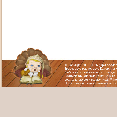
Адрес: Москва, СЗАО (Митино) ул. М
Художественный руководитель те
© Copyright 2010-2026 (При подд
Творческие мастерские Катерины М
Любое использование фото/видео 
наличии
АКТИВНОЙ
гиперссылки 
социальные сети коллектива: @the
Политика конфиденциальности
и