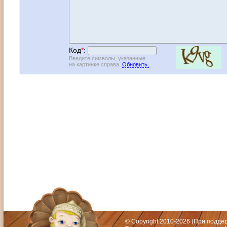
Код
*
:
Введите символы, указанные
на картинке справа.
Обновить.
Адрес: Москва, СЗАО (Митино) ул. М
Художественный руководитель те
© Copyright 2010-2026 (При подд