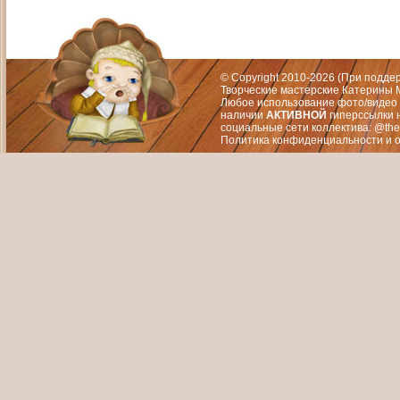
Адрес: Москва, СЗАО (Митино) ул. М
Художественный руководитель те
© Copyright 2010-2026 (При подд
Творческие мастерские Катерины М
Любое использование фото/видео 
наличии
АКТИВНОЙ
гиперссылки 
социальные сети коллектива: @the
Политика конфиденциальности
и