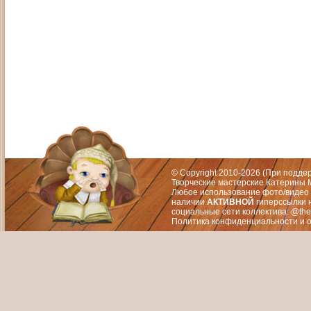
Адрес: Москва, СЗАО (Митино) ул. М
Художественный руководитель те
© Copyright 2010-2026 (При подд
Творческие мастерские Катерины М
Любое использование фото/видео 
наличии
АКТИВНОЙ
гиперссылки 
социальные сети коллектива: @the
Политика конфиденциальности
и