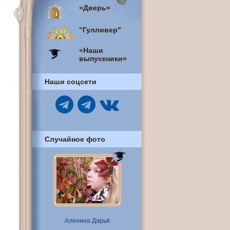
«Дверь»
"Гулливер"
«Наши
выпускники»
Наши соцсети
Случайное фото
Аленина Дарья