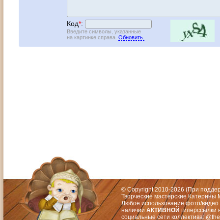
Код
*
:
Введите символы, указанные
на картинке справа.
Обновить.
Адрес: Москва, СЗАО (Митино) ул. М
Художественный руководитель те
© Copyright 2010-2026 (При подд
Творческие мастерские Катерины М
Любое использование фото/видео 
наличии
АКТИВНОЙ
гиперссылки 
социальные сети коллектива: @the