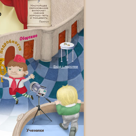
О
Вход с паролем
Ученики