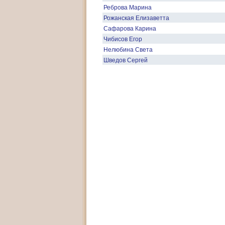
Реброва Марина
Рожанская Елизаветта
Сафарова Карина
Чибисов Егор
Нелюбина Света
Шведов Сергей