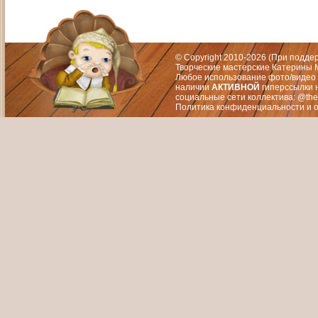
Адрес: Москва, СЗАО (Митино) ул. М
Художественный руководитель те
© Copyright 2010-2026 (При подд
Творческие мастерские Катерины М
Любое использование фото/видео 
наличии
АКТИВНОЙ
гиперссылки 
социальные сети коллектива: @the
Политика конфиденциальности
и