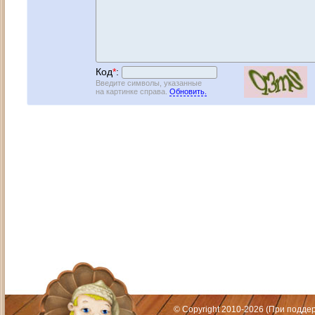
Код
*
:
Введите символы, указанные
на картинке справа.
Обновить.
Адрес: Москва, СЗАО (Митино) ул. М
Художественный руководитель те
© Copyright 2010-2026 (При подд