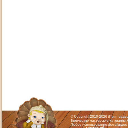
Адрес: Москва, СЗАО (Митино) ул. М
Художественный руководитель те
© Copyright 2010-2026 (При подд
Творческие мастерские Катерины М
Любое использование фото/видео 