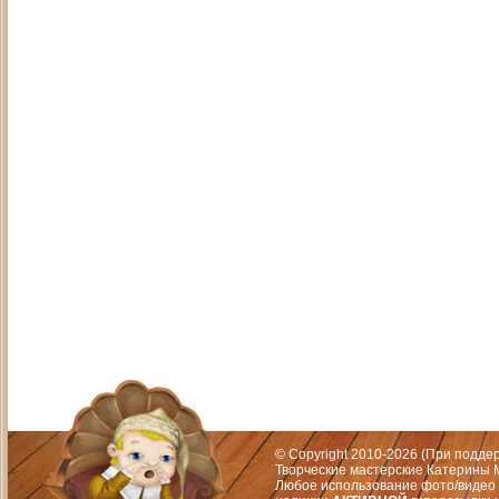
Адрес: Москва, СЗАО (Митино) ул. М
Художественный руководитель те
© Copyright 2010-2026 (При подд
Творческие мастерские Катерины М
Любое использование фото/видео 