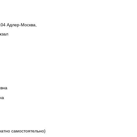
 104 Адлер-Москва,
кзал
евна
на
ратно самостоятельно)