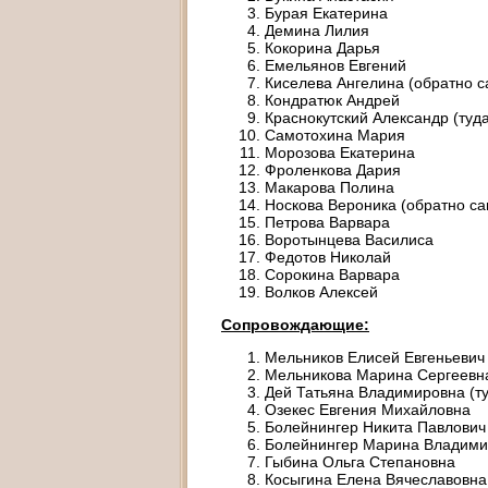
Бурая Екатерина
Демина Лилия
Кокорина Дарья
Емельянов Евгений
Киселева Ангелина (обратно с
Кондратюк Андрей
Краснокутский Александр (туд
Самотохина Мария
Морозова Екатерина
Фроленкова Дария
Макарова Полина
Носкова Вероника (обратно са
Петрова Варвара
Воротынцева Василиса
Федотов Николай
Сорокина Варвара
Волков Алексей
Сопровождающие:
Мельников Елисей Евгеньевич
Мельникова Марина Сергеевна
Дей Татьяна Владимировна (т
Озекес Евгения Михайловна
Болейнингер Никита Павлович 
Болейнингер Марина Владими
Гыбина Ольга Степановна
Косыгина Елена Вячеславовна 