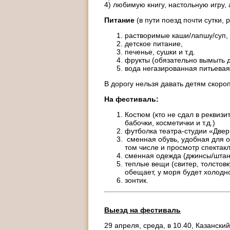
4) любимую книгу, настольную игру, 
Питание
(в пути поезд почти сутки, 
растворимые каши/лапшу/суп, 
детское питание,
печенье, сушки и т.д.
фрукты (обязательно вымыть 
вода негазированная питьевая
В дорогу нельзя давать детям скоро
На фестиваль:
Костюм (кто не сдал в реквизит
бабочки, косметички и т.д.)
футболка театра-студии «Двер
сменная обувь, удобная для о
том числе и просмотр спектак
сменная одежда (джинсы/штаны,
теплые вещи (свитер, толстовк
обещает, у моря будет холодн
зонтик.
Выезд на фестиваль
29 апреля, среда, в 10.40, Казански