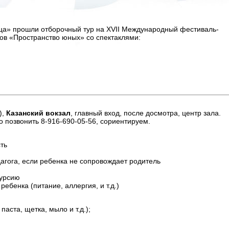
рца» прошли отборочный тур на XVII Международный фестиваль-
ов «Пространство юных» со спектаклями:
),
Казанский вокзал
, главный вход, после досмотра, центр зала.
о позвонить 8-916-690-05-56, сориентируем.
ть
агога, если ребенка не сопровождает родитель
курсию
ребенка (питание, аллергия, и т.д.)
паста, щетка, мыло и т.д.);