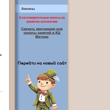
Анонсы
Благотворительные взносы на
развитие коллектива
Скачать квитанцию для
оплаты занятий в КЦ
Митино
 и