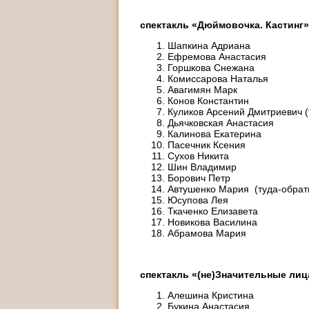
спектакль «Дюймовочка. Кастинг»
Шапкина Адриана
Ефремова Анастасия
Горшкова Снежана
Комиссарова Наталья
Авагимян Марк
Конов Константин
Куликов Арсений Дмитриевич (
Дьячковская Анастасия
Калинова Екатерина
Пасечник Ксения
Сухов Никита
Шин Владимир
Борович Петр
Автушенко Мария (туда-обрат
Юсупова Лея
Ткаченко Елизавета
Новикова Василина
Абрамова Мария
спектакль «(не)Значительные лиц
Алешина Кристина
Букина Анастасия