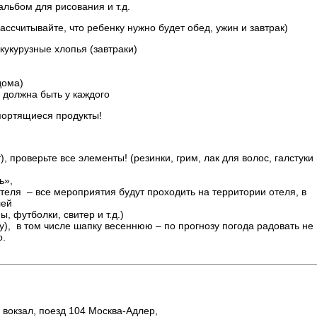
альбом для рисования и т.д.
рассчитывайте, что ребенку нужно будет обед, ужин и завтрак)
кукурузные хлопья (завтраки)
дома)
 должна быть у каждого
портящиеся продукты!
), проверьте все элементы! (резинки, грим, лак для волос, галстуки
ь»,
теля – все мероприятия будут проходить на территории отеля, в
лей
 футболки, свитер и т.д.)
у), в том числе шапку весеннюю – по прогнозу погода радовать не
о.
й вокзал, поезд 104 Москва-Адлер,