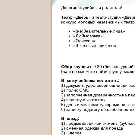
Дорогие студийцы и родители!
Театр «Дверь» и театр-студия «Две
конкурс молодых независимых театр
«(не)Значительные лица»
«Дюймовочка»
«Одиссея»
«Школьные приколы»
Сбор группы
в 9.30 (без опозданий!
Если не сможете найти группу, можн
В папку ребенка положить:
1) документ удостоверяющий личнос
2) полис ОМС
3) заполненная доверенность на пед
4) справку о контактах
5) деньги мелкими купюрами на экс
6) записку педагогу об особенностях 
В поезд:
1) предметы личной гигиены (зубная 
2) сменная одежда для поезда
3) шлепки