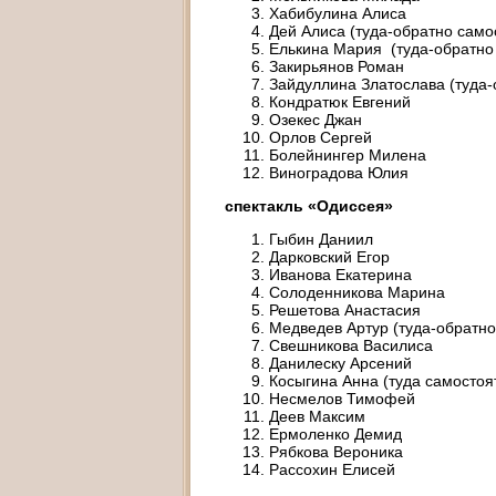
Хабибулина Алиса
Дей Алиса (туда-обратно само
Елькина Мария (туда-обратно
Закирьянов Роман
Зайдуллина Златослава (туда-
Кондратюк Евгений
Озекес Джан
Орлов Сергей
Болейнингер Милена
Виноградова Юлия
спектакль «Одиссея»
Гыбин Даниил
Дарковский Егор
Иванова Екатерина
Солоденникова Марина
Решетова Анастасия
Медведев Артур (туда-обратно
Свешникова Василиса
Данилеску Арсений
Косыгина Анна (туда самостоя
Несмелов Тимофей
Деев Максим
Ермоленко Демид
Рябкова Вероника
Рассохин Елисей