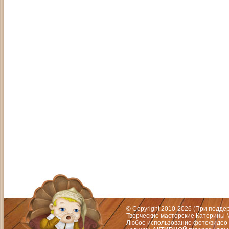
Адрес: Москва, СЗАО (Митино) ул. М
Художественный руководитель те
© Copyright 2010-2026 (При подд
Творческие мастерские Катерины М
Любое использование фото/видео 