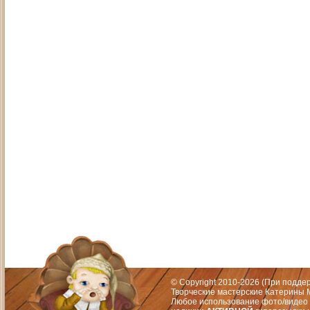
Адрес: Москва, СЗАО (Митино) ул. М
Художественный руководитель те
© Copyright 2010-2026 (При подд
Творческие мастерские Катерины М
Любое использование фото/видео 