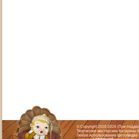
Адрес: Москва, СЗАО (Митино) ул. М
Художественный руководитель те
© Copyright 2010-2026 (При подд
Творческие мастерские Катерины М
Любое использование фото/видео 