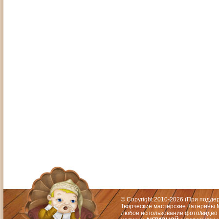
Адрес: Москва, СЗАО (Митино) ул. М
Художественный руководитель те
© Copyright 2010-2026 (При подд
Творческие мастерские Катерины М
Любое использование фото/видео 