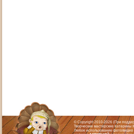
Адрес: Москва, СЗАО (Митино) ул. М
Художественный руководитель те
© Copyright 2010-2026 (При подд
Творческие мастерские Катерины М
Любое использование фото/видео 