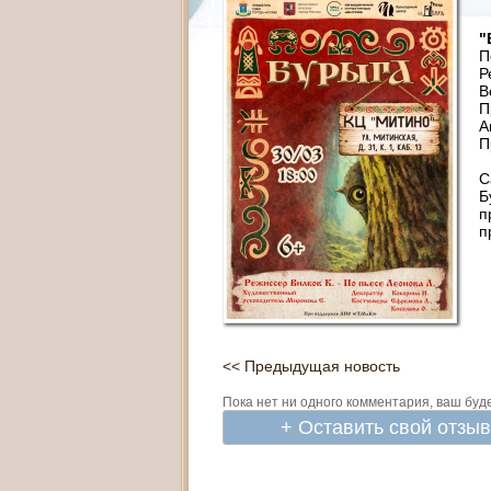
"
П
Р
В
П
А
П
С
Б
п
п
<< Предыдущая новость
Пока нет ни одного комментария, ваш буд
+ Оставить свой отзы