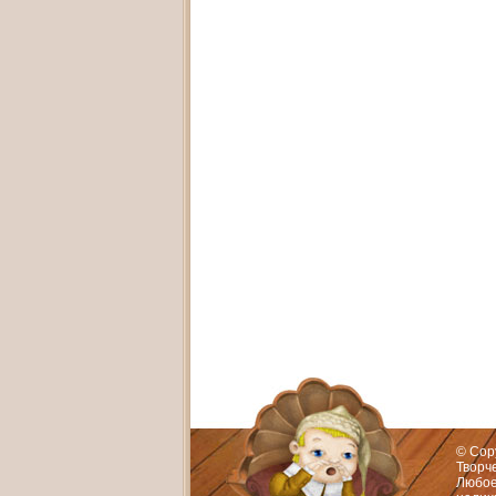
Адрес:
Худож
© Cop
Творч
Любое