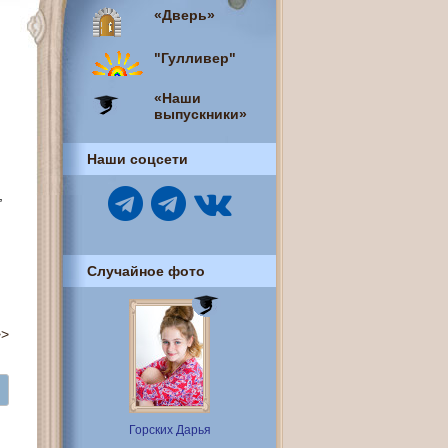
«Дверь»
"Гулливер"
«Наши
выпускники»
Наши соцсети
,
Случайное фото
>>
Горских Дарья