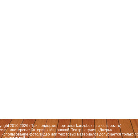
 Москва, СЗАО (Митино) ул. Митинская ул., д.31,к.1
ественный руководитель театра: Миронова Екатерина Валерьевна
yright 2010-2026 (При поддержке порталов
kanzoboz.ru
и
kidsoboz.ru
)
еские мастерские Катерины Мироновой. Театр - студия «Дверь».
 использование фото/видео или текстовых материалов допускается только п