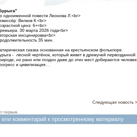
Бурыга"
о одноименной повести Леонова Л.<br>
ежиссёр: Вилков К.<br>
озрастной ценз: 6+<br>
ремьера: 30 марта 2026 года<br>
вторская инсценировка<br>
родолжительность 35 мин.
атирическая сказка основанная на крестьянском фольклоре.
урыга - лесной чертёнок, который живет в дремучей первозданной
рироде, но рано или поздно даже до этих мест добираются человек
рогресс и цивилизация…
Следующая новость 
ет первым.
в или комментарий к просмотренному материалу