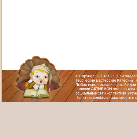
Адрес: Москва, СЗАО (Митино) ул. М
Художественный руководитель те
© Copyright 2010-2026 (При подд
Творческие мастерские Катерины М
Любое использование фото/видео 
наличии
АКТИВНОЙ
гиперссылки 
социальные сети коллектива: @the
Политика конфиденциальности
и