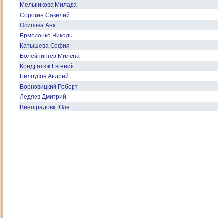
Мельникова Милада
Сорокин Савелий
Осипова Аня
Ермоленко Николь
Катышева София
Болейнингер Милена
Кондратюк Евгений
Белоусов Андрей
Ворновицкий Роберт
Ледяев Дмитрий
Виноградова Юля