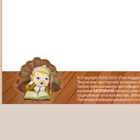
Адрес: Москва, СЗАО (Митино) ул. М
Художественный руководитель те
© Copyright 2010-2026 (При подд
Творческие мастерские Катерины М
Любое использование фото/видео 
наличии
АКТИВНОЙ
гиперссылки 
социальные сети коллектива: @the
Политика конфиденциальности
и