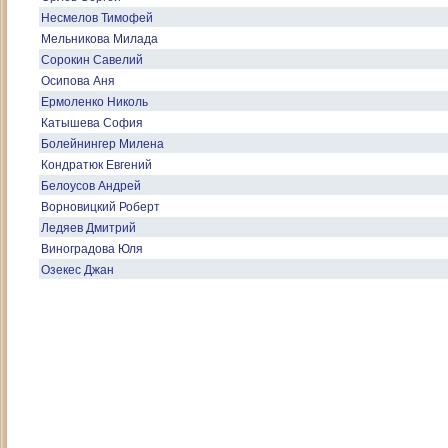
Несмелов Тимофей
Мельникова Милада
Сорокин Савелий
Осипова Аня
Ермоленко Николь
Катышева София
Болейнингер Милена
Кондратюк Евгений
Белоусов Андрей
Ворновицкий Роберт
Ледяев Дмитрий
Виноградова Юля
Озекес Джан