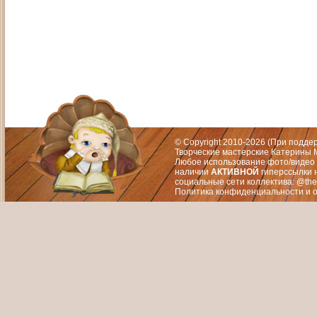
Адрес: Москва, СЗАО (Митино) ул. М
Художественный руководитель те
© Copyright 2010-2026 (При подд
Творческие мастерские Катерины М
Любое использование фото/видео 
наличии
АКТИВНОЙ
гиперссылки 
социальные сети коллектива: @the
Политика конфиденциальности
и