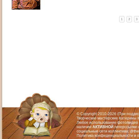
1
2
3
Адрес: Москва, СЗАО (Митино) ул. М
Художественный руководитель те
© Copyright 2010-2026 (При подд
Творческие мастерские Катерины М
Любое использование фото/видео 
наличии
АКТИВНОЙ
гиперссылки 
социальные сети коллектива: @the
Политика конфиденциальности
и