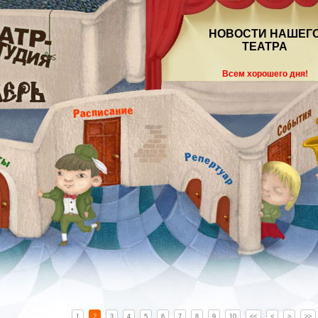
НОВОСТИ НАШЕГ
ТЕАТРА
Всем хорошего дня!
1
2
3
4
5
6
7
8
9
10
<<
<
>
>>