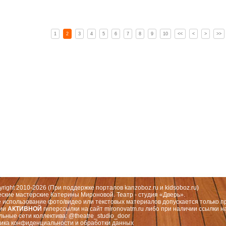
1
2
3
4
5
6
7
8
9
10
<<
<
>
>>
 Москва, СЗАО (Митино) ул. Митинская ул., д.31,к.1
ественный руководитель театра: Миронова Екатерина Валерьевна
yright 2010-2026 (При поддержке порталов
kanzoboz.ru
и
kidsoboz.ru
)
еские мастерские Катерины Мироновой. Театр - студия «Дверь».
 использование фото/видео или текстовых материалов допускается только п
чии
АКТИВНОЙ
гиперссылки на сайт
mironovatm.ru
либо при наличии ссылки н
льные сети коллектива: @theatre_studio_door
ика конфиденциальности
и
обработки данных