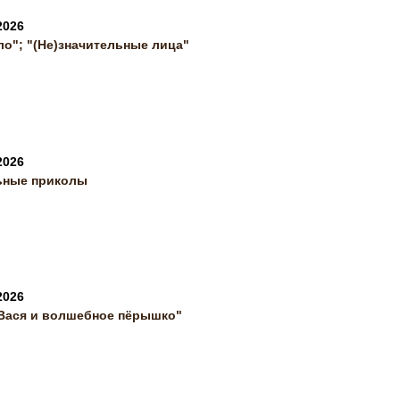
2026
ло"; "(Не)значительные лица"
2026
ные приколы
2026
 Вася и волшебное пёрышко"