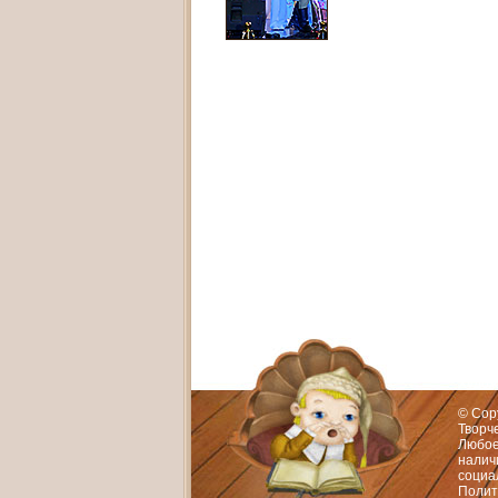
Адрес:
Худож
© Cop
Творч
Любое
нали
социа
Полит