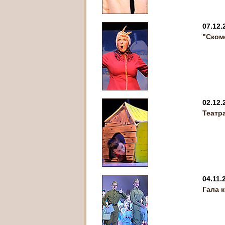
07.12.
"Ском
02.12.
Театр
04.11.
Гала 