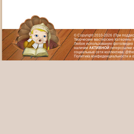
Адрес: Москва, СЗАО (Митино) ул. М
Художественный руководитель те
© Copyright 2010-2026 (При подд
Творческие мастерские Катерины М
Любое использование фото/видео 
наличии
АКТИВНОЙ
гиперссылки 
социальные сети коллектива: @the
Политика конфиденциальности
и