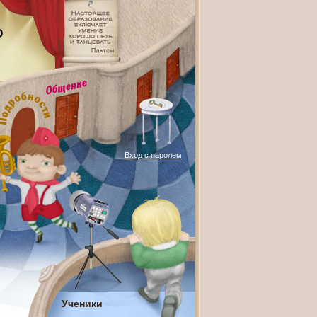
О
Вход с паролем
Ученики