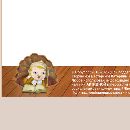
Адрес: Москва, СЗАО (Митино) ул. М
Художественный руководитель те
© Copyright 2010-2026 (При подд
Творческие мастерские Катерины М
Любое использование фото/видео 
наличии
АКТИВНОЙ
гиперссылки 
социальные сети коллектива: @the
Политика конфиденциальности
и