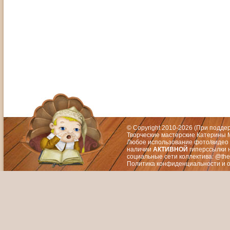
Адрес: Москва, СЗАО (Митино) ул. М
Художественный руководитель те
© Copyright 2010-2026 (При подд
Творческие мастерские Катерины М
Любое использование фото/видео 
наличии
АКТИВНОЙ
гиперссылки 
социальные сети коллектива: @the
Политика конфиденциальности
и