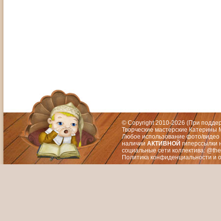
Адрес: Москва, СЗАО (Митино) ул. М
Художественный руководитель те
© Copyright 2010-2026 (При подд
Творческие мастерские Катерины М
Любое использование фото/видео 
наличии
АКТИВНОЙ
гиперссылки 
социальные сети коллектива: @the
Политика конфиденциальности
и