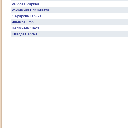
Реброва Марина
Рожанская Елизаветта
Сафарова Карина
Чибисов Егор
Нелюбина Света
Шведов Сергей