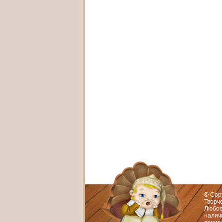
Адрес:
Худож
© Cop
Творч
Любое
нали