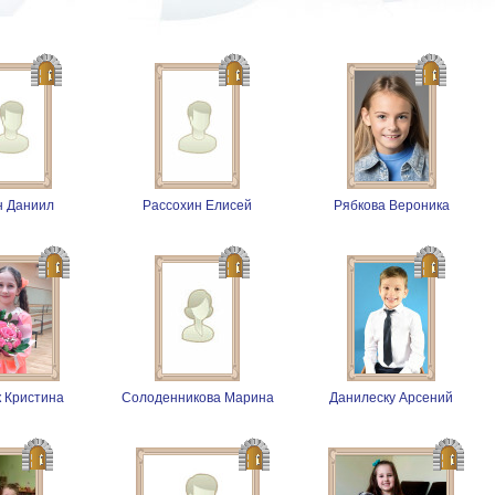
н Даниил
Рассохин Елисей
Рябкова Вероника
 Кристина
Солоденникова Марина
Данилеску Арсений