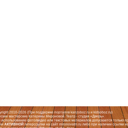
 Москва, СЗАО (Митино) ул. Митинская ул., д.31,к.1
ественный руководитель театра: Миронова Екатерина Валерьевна
yright 2010-2026 (При поддержке порталов
kanzoboz.ru
и
kidsoboz.ru
)
еские мастерские Катерины Мироновой. Театр - студия «Дверь».
 использование фото/видео или текстовых материалов допускается только п
чии
АКТИВНОЙ
гиперссылки на сайт
mironovatm.ru
либо при наличии ссылки н