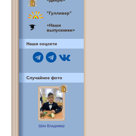
«Дверь»
"Гулливер"
«Наши
выпускники»
Наши соцсети
Случайное фото
Шин Владимир