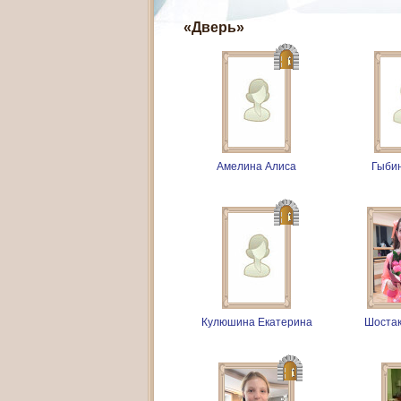
«Дверь»
Амелина Алиса
Гыби
Кулюшина Екатерина
Шостак