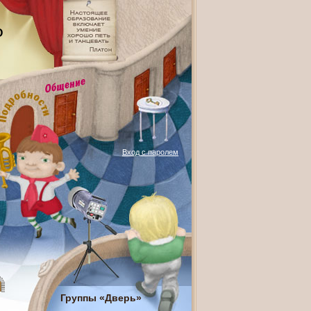
О
Вход с паролем
Группы «Дверь»