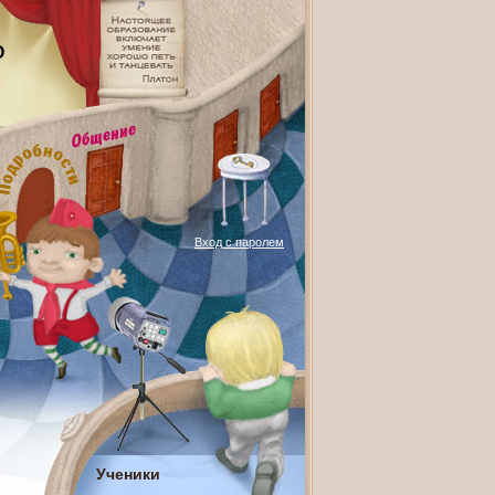
О
Вход с паролем
Ученики