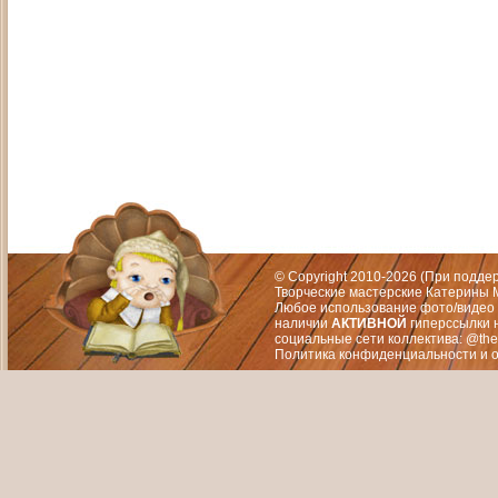
Адрес: Москва, СЗАО (Митино) ул. М
Художественный руководитель те
© Copyright 2010-2026 (При подд
Творческие мастерские Катерины М
Любое использование фото/видео 
наличии
АКТИВНОЙ
гиперссылки 
социальные сети коллектива: @the
Политика конфиденциальности
и