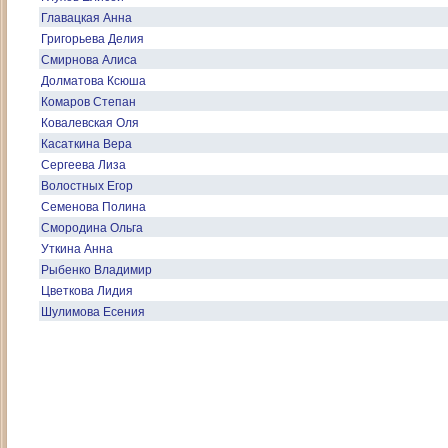
Главацкая Анна
Григорьева Делия
Смирнова Алиса
Долматова Ксюша
Комаров Степан
Ковалевская Оля
Касаткина Вера
Сергеева Лиза
Волостных Егор
Семенова Полина
Смородина Ольга
Уткина Анна
Рыбенко Владимир
Цветкова Лидия
Шулимова Есения