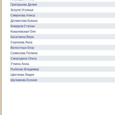
Григорьева Делия
Зозуля Устинья
Смирнова Алиса
Долматова Ксюша
Комаров Степан
Ковалевская Оля
Касаткина Вера
Сергеева Лиза
Волостных Егор
Семенова Полина
Смородина Ольга
Уткина Анна
Рыбенко Владимир
Цветкова Лидия
Шулимова Есения