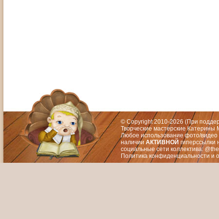
Адрес: Москва, СЗАО (Митино) ул. М
Художественный руководитель те
© Copyright 2010-2026 (При подд
Творческие мастерские Катерины М
Любое использование фото/видео 
наличии
АКТИВНОЙ
гиперссылки 
социальные сети коллектива: @the
Политика конфиденциальности
и