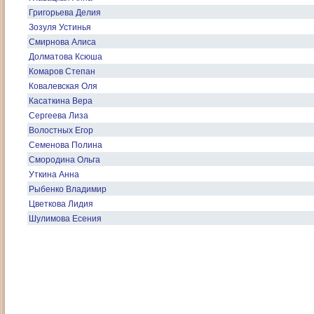
Григорьева Делия
Зозуля Устинья
Смирнова Алиса
Долматова Ксюша
Комаров Степан
Ковалевская Оля
Касаткина Вера
Сергеева Лиза
Волостных Егор
Семенова Полина
Смородина Ольга
Уткина Анна
Рыбенко Владимир
Цветкова Лидия
Шулимова Есения