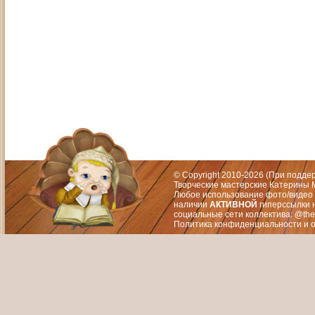
Адрес: Москва, СЗАО (Митино) ул. М
Художественный руководитель те
© Copyright 2010-2026 (При подд
Творческие мастерские Катерины М
Любое использование фото/видео 
наличии
АКТИВНОЙ
гиперссылки 
социальные сети коллектива: @the
Политика конфиденциальности
и