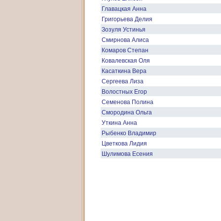
Главацкая Анна
Григорьева Делия
Зозуля Устинья
Смирнова Алиса
Комаров Степан
Ковалевская Оля
Касаткина Вера
Сергеева Лиза
Волостных Егор
Семенова Полина
Смородина Ольга
Уткина Анна
Рыбенко Владимир
Цветкова Лидия
Шулимова Есения