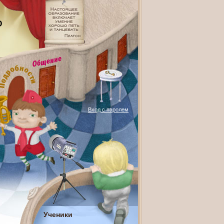
О
Вход с паролем
Ученики